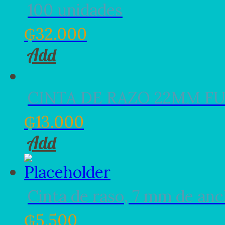
100 unidades
₲
32.000
Add
CINTA DE RAZO 22MM F
₲
13.000
Add
Cinta de raso, 7 mm de an
₲
5.500